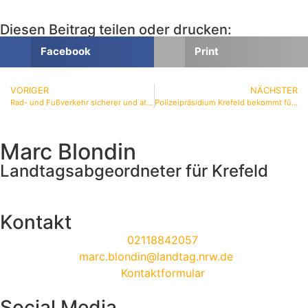
Diesen Beitrag teilen oder drucken:
Facebook
Print
VORIGER
NÄCHSTER
Rad- und Fußverkehr sicherer und attraktiver machen – 76.800 Euro für Krefeld
Polizeipräsidium Krefeld bekommt fünf zusätzliche Stellen
Marc Blondin
Landtagsabgeordneter für Krefeld
Kontakt
02118842057
marc.blondin@landtag.nrw.de
Kontaktformular
Social Media