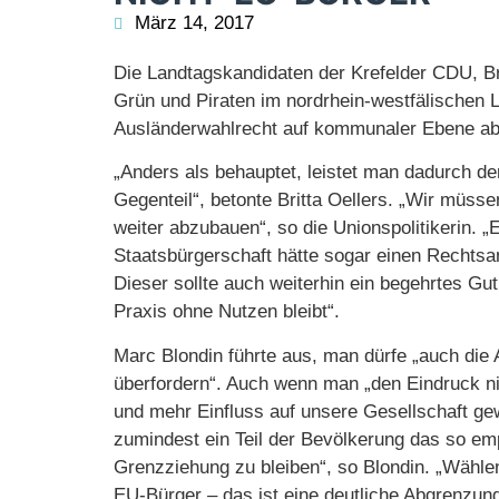
März 14, 2017
Die Landtagskandidaten der Krefelder CDU, Br
Grün und Piraten im nordrhein-westfälischen 
Ausländerwahlrecht auf kommunaler Ebene ab
„Anders als behauptet, leistet man dadurch de
Gegenteil“, betonte Britta Oellers. „Wir müsse
weiter abzubauen“, so die Unionspolitikerin. „
Staatsbürgerschaft hätte sogar einen Rechts
Dieser sollte auch weiterhin ein begehrtes Gu
Praxis ohne Nutzen bleibt“.
Marc Blondin führte aus, man dürfe „auch die
überfordern“. Auch wenn man „den Eindruck ni
und mehr Einfluss auf unsere Gesellschaft g
zumindest ein Teil der Bevölkerung das so empf
Grenzziehung zu bleiben“, so Blondin. „Wähl
EU-Bürger – das ist eine deutliche Abgrenzung, 