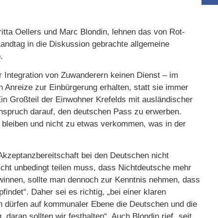
itta Oellers und Marc Blondin, lehnen das von Rot-
Landtag in die Diskussion gebrachte allgemeine
.
r Integration von Zuwanderern keinen Dienst – im
n Anreize zur Einbürgerung erhalten, statt sie immer
Ein Großteil der Einwohner Krefelds mit ausländischer
anspruch darauf, den deutschen Pass zu erwerben.
t bleiben und nicht zu etwas verkommen, was in der
 Akzeptanzbereitschaft bei den Deutschen nicht
cht unbedingt teilen muss, dass Nichtdeutsche mehr
ewinnen, sollte man dennoch zur Kenntnis nehmen, dass
indet“. Daher sei es richtig, „bei einer klaren
en dürfen auf kommunaler Ebene die Deutschen und die
daran sollten wir festhalten“. Auch Blondin rief „seit